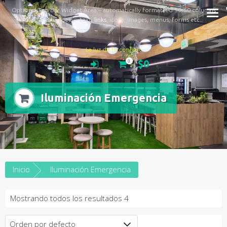
Optional Top Bar Widget Area – automatically formatted 50/50 columns
Supports widgets – text,
links
, icons, images, menus, forms etc..
La luz de tu confort
$0
0
Iluminación Emergencia
Inicio
Iluminación Emergencia
Mostrando todos los resultados 4