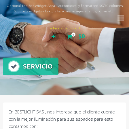
Optional Top Bar Widget Area – automatically formatted 50/50 columns
Supports widgets – text,
links
, icons, images, menus, forms etc..
La luz de tu confort
$0
0
SERVICIO
En BESTLIGHT SAS , nos interesa que el cliente cuente
con la mejor iluminación para sus espacios para esto
contamos con: