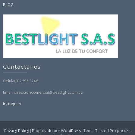
BLOG
Contactanos
Celular 312 595 3246
Email. direccioncomercial@bestlight.com.co
Instagram
Privacy Policy
|
Propulsado por WordPress
|
Tema:
Trusted Pro
por uXL