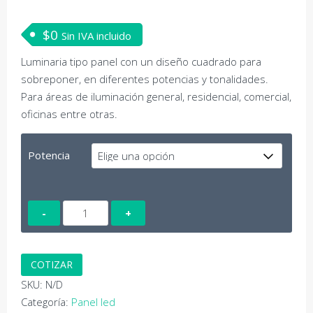
$
0
Sin IVA incluido
Luminaria tipo panel con un diseño cuadrado para
sobreponer, en diferentes potencias y tonalidades.
Para áreas de iluminación general, residencial, comercial,
oficinas entre otras.
Potencia
Panel
led
cuadrado
sobreponer
COTIZAR
cantidad
SKU:
N/D
Categoría:
Panel led