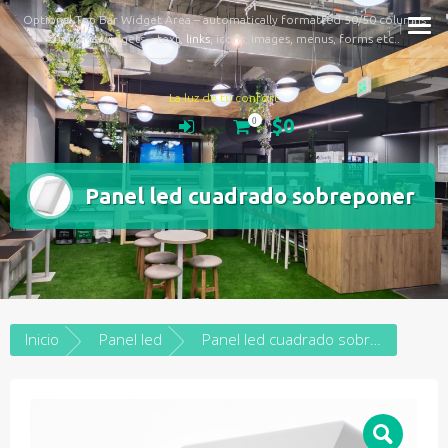
Optional Top Bar Widget Area – automatically formatted 50/50 columns
Supports widgets – text,
links
, icons, images, menus, forms etc..
La luz de tu confort
$0
0
Panel led cuadrado sobreponer
Inicio
Panel led
Panel led cuadrado sobreponer