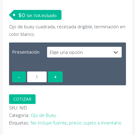
$
0
Sin IVA incluido
Ojo de buey cuadrada, recesada drigible, terminación en
color blanco.
Presentación
Bala
ojo
de
buey
COTIZAR
005
SKU:
N/D
cantidad
Categoría:
Ojo de Buey
Etiquetas:
No incluye fuente
,
precio sujeto a inventario