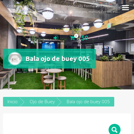
Optional Top Bar Widget Area – automatically formatted 50/50 columns
Supports widgets – text,
links
, icons, images, menus, forms etc..
La luz de tu confort
$0
0
Bala ojo de buey 005
Inicio
Ojo de Buey
Bala ojo de buey 005