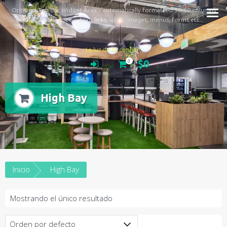
Optional Top Bar Widget Area – automatically formatted 50/50 columns
Supports widgets – text,
links
, icons, images, menus, forms etc..
La luz de tu confort
$0
0
High Bay
Inicio
High Bay
Mostrando el único resultado