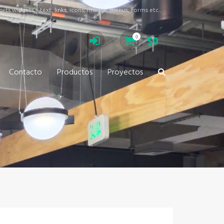
rts widgets – text,
links
, icons, images, menus, forms etc..
0
$0
Contacto
Productos
Proyectos