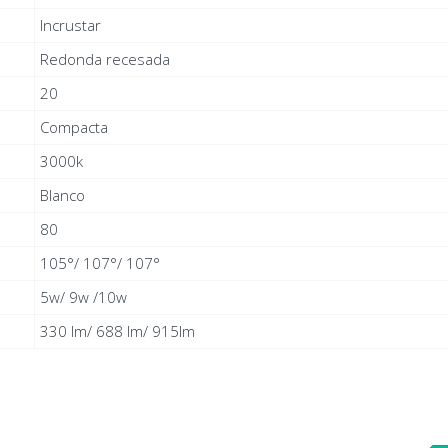
Incrustar
Redonda recesada
20
Compacta
3000k
Blanco
80
105°/ 107°/ 107°
5w/ 9w /10w
330 lm/ 688 lm/ 915lm