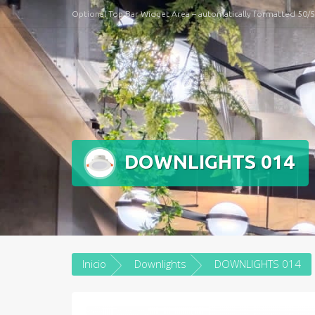
Optional Top Bar Widget Area – automatically formatted 50/
DOWNLIGHTS 014
Inicio
Downlights
DOWNLIGHTS 014