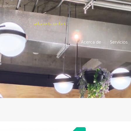
50 columns
Suppo
La luz de tu confort
Acerca de
Servicios