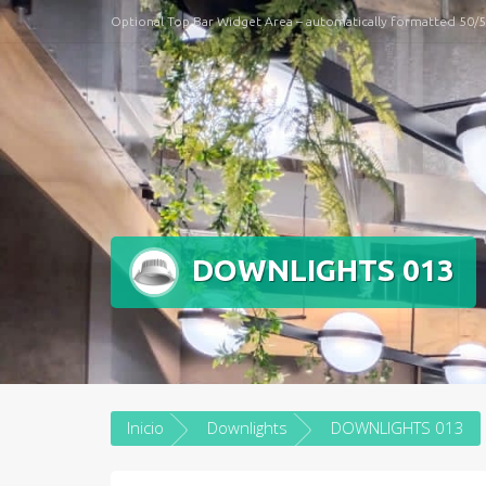
Optional Top Bar Widget Area – automatically formatted 50/
DOWNLIGHTS 013
Inicio
Downlights
DOWNLIGHTS 013