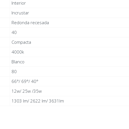
Interior
Incrustar
Redonda recesada
40
Compacta
4000k
Blanco
80
66°/ 69°/ 40°
12w/ 25w /35w
1303 lm/ 2622 lm/ 3631lm