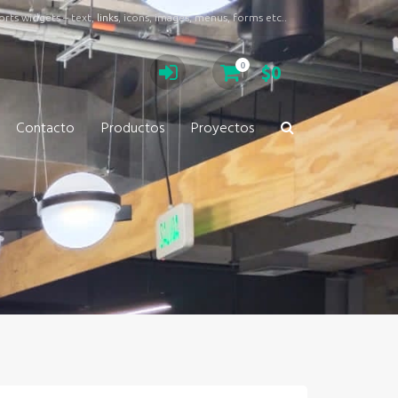
rts widgets – text,
links
, icons, images, menus, forms etc..
0
$0
Contacto
Productos
Proyectos