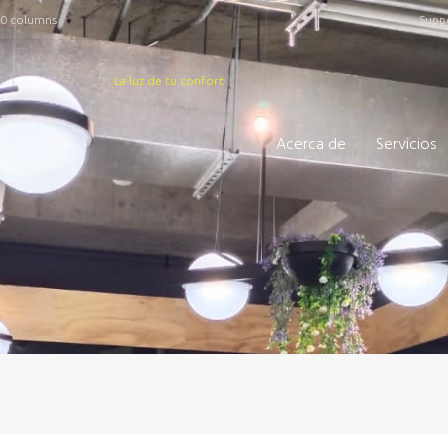
50 columns
Suppo
La luz de tu confort
Acerca de
Servicios