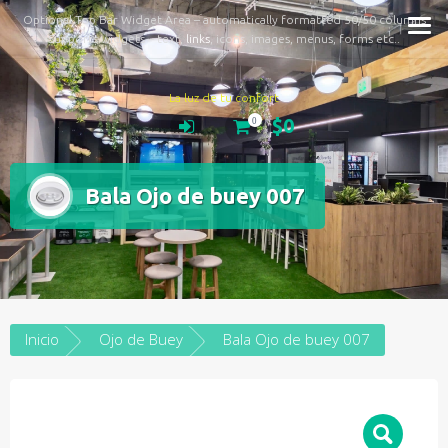
Optional Top Bar Widget Area – automatically formatted 50/50 columns
Supports widgets – text,
links
, icons, images, menus, forms etc..
La luz de tu confort
$0
0
Bala Ojo de buey 007
Inicio
Ojo de Buey
Bala Ojo de buey 007