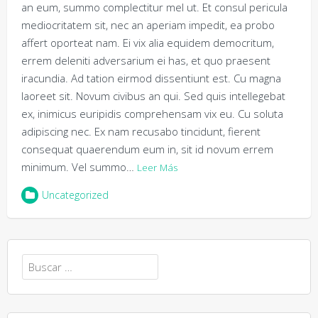
an eum, summo complectitur mel ut. Et consul pericula
mediocritatem sit, nec an aperiam impedit, ea probo
affert oporteat nam. Ei vix alia equidem democritum,
errem deleniti adversarium ei has, et quo praesent
iracundia. Ad tation eirmod dissentiunt est. Cu magna
laoreet sit. Novum civibus an qui. Sed quis intellegebat
ex, inimicus euripidis comprehensam vix eu. Cu soluta
adipiscing nec. Ex nam recusabo tincidunt, fierent
consequat quaerendum eum in, sit id novum errem
minimum. Vel summo…
Leer Más
Uncategorized
Buscar: