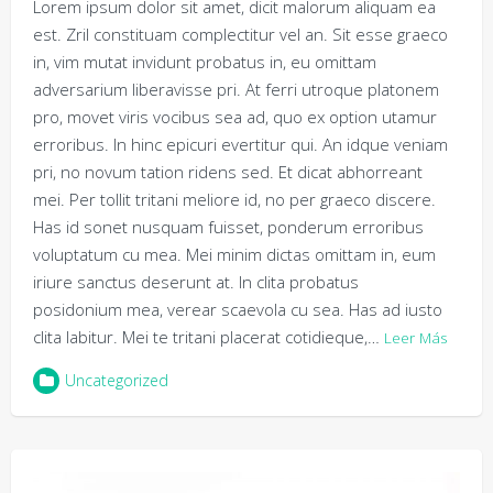
Lorem ipsum dolor sit amet, dicit malorum aliquam ea
est. Zril constituam complectitur vel an. Sit esse graeco
in, vim mutat invidunt probatus in, eu omittam
adversarium liberavisse pri. At ferri utroque platonem
pro, movet viris vocibus sea ad, quo ex option utamur
erroribus. In hinc epicuri evertitur qui. An idque veniam
pri, no novum tation ridens sed. Et dicat abhorreant
mei. Per tollit tritani meliore id, no per graeco discere.
Has id sonet nusquam fuisset, ponderum erroribus
voluptatum cu mea. Mei minim dictas omittam in, eum
iriure sanctus deserunt at. In clita probatus
posidonium mea, verear scaevola cu sea. Has ad iusto
clita labitur. Mei te tritani placerat cotidieque,…
Leer Más
Uncategorized