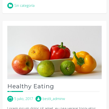
Sin categoría
Healthy Eating
5 julio, 2017
bestli_adminw
Lorem ipsum dolor sit amet, eu sea verear torquatos,