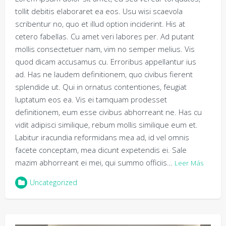
tollit debitis elaboraret ea eos. Usu wisi scaevola
scribentur no, quo et illud option inciderint. His at
cetero fabellas. Cu amet veri labores per. Ad putant
mollis consectetuer nam, vim no semper melius. Vis
quod dicam accusamus cu. Erroribus appellantur ius
ad. Has ne laudem definitionem, quo civibus fierent
splendide ut. Qui in ornatus contentiones, feugiat
luptatum eos ea. Vis ei tamquam prodesset
definitionem, eum esse civibus abhorreant ne. Has cu
vidit adipisci similique, rebum mollis similique eum et.
Labitur iracundia reformidans mea ad, id vel omnis
facete conceptam, mea dicunt expetendis ei. Sale
mazim abhorreant ei mei, qui summo officiis…
Leer Más
Uncategorized